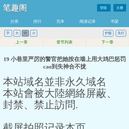
笔趣阁
登陆
注册
分类
排行
完本
阅读记录
书架
字:
大
中
小
护眼
关灯
上一章
章节列表
下一章
19 小巷里严厉的警官把她按在墙上用大鸡巴惩罚
cao到失神合不拢
本站域名並非永久域名
本站會被大陸網絡屏蔽、
封禁、禁止訪問.
截屏拍照记录本页。